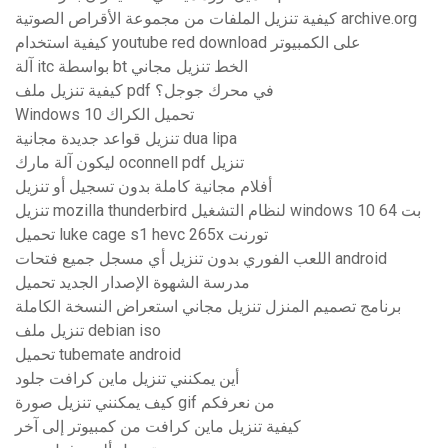
كيفية تنزيل الملفات من مجموعة الأقراص الصوتية archive.org
كيفية استخدام youtube red download على الكمبيوتر
آلة itc بواسطة bt الخط تنزيل مجاني
كيفية تنزيل ملف pdf في محرك جوجل؟
Windows 10 تحميل الكراك
تنزيل قواعد جديدة مجانية dua lipa
ليكون آلة مارك oconnell pdf تنزيل
أفلام مجانية كاملة بدون تسجيل أو تنزيل
تنزيل mozilla thunderbird لنظام التشغيل windows 10 64 بت
تحميل luke cage s1 hevc 265x تورنت
اللعب الفوري بدون تنزيل أي مسجل جميع فتحات android
مدرسة الشهوة الإصدار الجديد تحميل
برنامج تصميم المنزل تنزيل مجاني استعراض النسخة الكاملة
تنزيل ملف debian iso
تحميل tubemate android
أين يمكنني تنزيل ماين كرافت جلود
كيف يمكنني تنزيل صورة gif من نعرفكم
كيفية تنزيل ماين كرافت من كمبيوتر إلى آخر