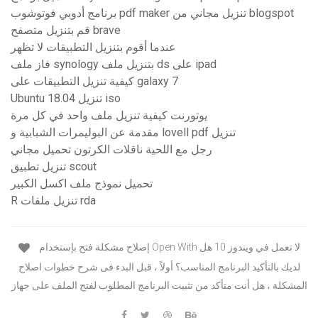
برنامج أدوبي فوتوشوب pdf maker تنزيل مجاني من blogspot
قم بتنزيل متصفح brave
عندما أقوم بتنزيل التطبيقات لا تظهر
فاز ملف synology بتنزيل ملف ds على ipad
كيفية تنزيل التطبيقات على galaxy 7
Ubuntu 18.04 تنزيل iso
يوتورنت كيفية تنزيل ملف واحد في كل مرة
مقدمة عن البوليمرات الشبابية و lovell pdf تنزيل
رجل مع اللحية ناقلات الكرتون تحميل مجاني
تنزيل تطبيق scout
تحميل نموذج ملف اكسل الكبير
R تنزيل ملفات rda
إصلاح مشكلة فتح بإستخدام Open With لا تعمل في ويندوز 10 هل
لديك بالتأكيد البرنامج المناسب؟ أولاً ، قبل البدء فى شرح خطوات اصلاح
المشكلة ، هل أنت متأكد من تثبيت البرنامج المطلوب لفتح الملف على جهاز