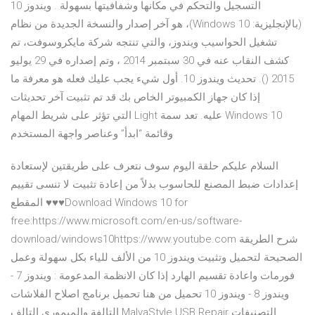
التسجيل والتحكم في مكانها وشفافيتها بسهولة . ويندوز 10
(بالإنجليزية: Windows 10)‏، هو آخر إصدار والنسخة الجديدة من نظام
تشغيل الحواسيب ويندوز، والتي تنتجه شركة مايكروسوفت، تم
كشف النقاب عنه في 30 سبتمبر 2014 ، وتم إصداره في 29 يوليو
2015 (). تحديث ويندوز 10. أول شيء يجب عليك فعله هو معرفة ما
إذا كان جهاز الكمبيوتر الخاص بك قد تم تثبيت آخر تحديثات
Windows 10 عليه. تعد سمة Light التي تؤثر على شريط المهام
وقائمة “ابدأ” وعناصر واجهة المستخدم
السلام عليكم حلقة اليوم سوف نتعرف على طريقتين لإستعادة
إعدادات ضبط المصنع للحاسوب بدلاً من إعادة تثبيت لا تنسى تقييم
المقطع ♥♥♥Download Windows 10 for
free:https://www.microsoft.com/en-us/software-
download/windows10https://www.youtube.com شرح الطريقة
الصحيحة لتحميل وتثبيت ويندوز 10 من الألف للياء بكل سهولة وعمل
فورمات واعادة تقسيم الهارد إذا كان الانظمة المدعومة : ويندوز 7 -
ويندوز 8 - ويندوز 10 تحميل من هنا تحميل برنامج اصلاح الفلاشات
التالفة والميمورى التالف MalvaStyle USB Repair التصنيفات