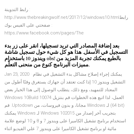
رابط التدوينة :
http://www.thebreakingwolf.net/2017/12/windows10.htmlرابط
صفحتي على الفيس بوك :
https://www.facebook.com/pages/The
بعد إضافة المصادر التي تريد تسجيلها، انقر على زر بدء
التسجيل في الأسفل. هذا هو كل شيء حول تسجيل شاشة
ويندوز 10 باستخدام obs! بالطبع يمكنك تجربة المزيد من
مميزات البرنامج كنوع من منحنى التعلّم.
Jan 23, 2020 · يمكنك إجراء إصلاح مشاكل بدء التشغيل في نظام
التشغيل ويندوز 10 إذا كنت تعتقد أن جهازك يستغرق وقتًا أطول من
المعتاد للتمهيد، ومع ذلك، يتطلب الوصول إلى هذا الخيار بعض
العمل، لذا اتبع هذه الخطوات ‫قم بنتزيل Windows 10Build 10074
(64 bit) لـ Windows مجانا، و بدون فيروسات، من Uptodown. قم
بتجريب آخر إصدار من Windows 102015 لـ Windows يمكنك
استخدام برنامج تشغيل الكاميرا على ويندوز 7 و 8 و 10 لوضع علامة
مائية او برنامج تشغيل الكاميرا على ويندوز 7 علي الفيديو اثناء