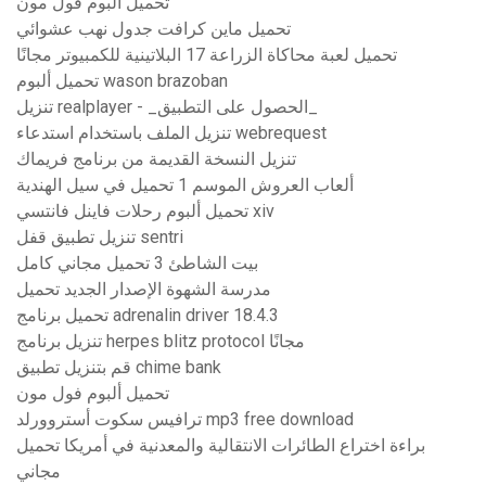
تحميل ألبوم فول مون
تحميل ماين كرافت جدول نهب عشوائي
تحميل لعبة محاكاة الزراعة 17 البلاتينية للكمبيوتر مجانًا
تحميل ألبوم wason brazoban
تنزيل realplayer - _الحصول على التطبيق_
تنزيل الملف باستخدام استدعاء webrequest
تنزيل النسخة القديمة من برنامج فريماك
ألعاب العروش الموسم 1 تحميل في سيل الهندية
تحميل ألبوم رحلات فاينل فانتسي xiv
تنزيل تطبيق قفل sentri
بيت الشاطئ 3 تحميل مجاني كامل
مدرسة الشهوة الإصدار الجديد تحميل
تحميل برنامج adrenalin driver 18.4.3
تنزيل برنامج herpes blitz protocol مجانًا
قم بتنزيل تطبيق chime bank
تحميل ألبوم فول مون
ترافيس سكوت أستروورلد mp3 free download
براءة اختراع الطائرات الانتقالية والمعدنية في أمريكا تحميل
مجاني