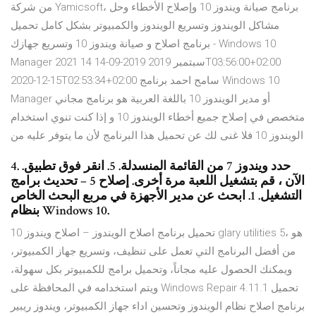
من شركة Yamicsoft، برنامج صيانة ويندوز 10 وإصلاح الأخطاء وحل
مشاكل الويندوز وتسريع الويندوز والكمبيوتر بشكل كامل تحميل
برنامج اصلاح و صيانة ويندوز 10 وتسريع جهازك - Windows 10
Manager 2021 14 سبتمبر 2019 2019-09-14T03:56:00+02:00
2020-12-15T02:53:34+02:00 سامح احمد برنامج Windows 10
Manager أو مدير الويندوز 10 باللغة العربية هو برنامج مجاني
متخصص في إصلاح جميع أخطاء الويندوز 10 و إذا كنت تنوي استخدام
الويندوز 10 فلا غنى لك عن تحميل هذا البرنامج لأن ما يتوفر عليه من
4. حدد ويندوز 7 من القائمة المنسدلة. 5. انقر فوق تطبيق.
الآن ، قم بتشغيل اللعبة مرة أخرى. إصلاح 5 – تحديث برامج
التشغيل. 1. ابحث عن مدير الأجهزة في مربع البحث الخاص
بنظام Windows 10.
تحميل برنامج اصلاح الويندوز – اصلاح ويندوز 10 glary utilities 5، هو
من أفضل البرنامج التي تعمل على تنظيف، وتسريع جهاز الكمبيوتر،
ويمكنك الحصول عليه مجاناً، وتحميل برامج للكمبيوتر بكل سهولة،
ويتم استخدامه في المحافظة على Windows Repair 4.11.1 تحميل
برنامج اصلاح نظام الويندوز وتحسين اداء جهاز الكمبيوتر، ويندوز ريبير