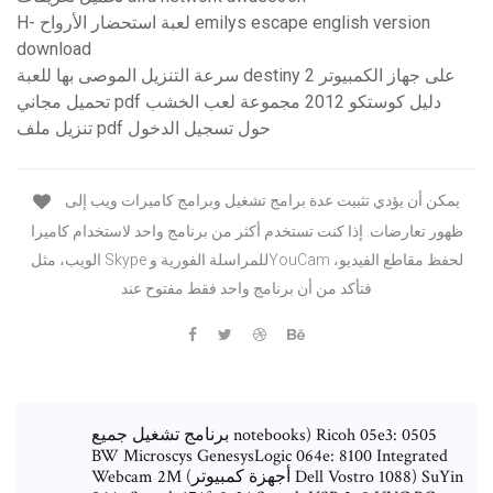
H- لعبة استحضار الأرواح emilys escape english version
download
سرعة التنزيل الموصى بها للعبة destiny 2 على جهاز الكمبيوتر
تحميل مجاني pdf دليل كوستكو 2012 مجموعة لعب الخشب
تنزيل ملف pdf حول تسجيل الدخول
يمكن أن يؤدي تثبيت عدة برامج تشغيل وبرامج كاميرات ويب إلى
ظهور تعارضات. إذا كنت تستخدم أكثر من برنامج واحد لاستخدام كاميرا
الويب، مثل Skype للمراسلة الفورية وYouCam لحفظ مقاطع الفيديو،
فتأكد من أن برنامج واحد فقط مفتوح عند
برنامج تشغيل جميع notebooks) Ricoh 05e3: 0505
BW Microscys GenesysLogic 064e: 8100 Integrated
Webcam 2M (أجهزة كمبيوتر Dell Vostro 1088) SuYin