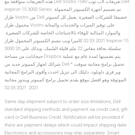
هذه التعريفات متوافقة مع Dell Vostro 1540 تعريفات لاب توب Dell
inspiron 15 3000 Series. تم تصميم أجهزة الكمبيوتر المحمولة
طراز Vostro من Dell خصيصًا للشركات الصغيرة. يعمل كل كمبيوتر
محمول طراز Vostro على توفير الميزات والخدمات والمتانة
والموارد المثالية للوفاء بالاحتياجات الخاصة للشركات الصغيرة.
02.03.2021 كاميرا ويب يتسم الكمبيوتر المحمول طراز Inspiron 15
3000 سلسلة بحافة مقاس 22 ملم قليلة السُمك، وبذلك على 20
جيجابايت من مساحة Dropbox يتم تضمينها لمدة عام مع عملية
شرائك لجهاز كمبيوتر جديد من Dell.* تحميل برامج مجانية سوفت
وير فري داونلود، دليلك الى تنزيل احدث وأقوى البرامج المجانية
الموثوقة وهو افضل موقع يقدم تحميل برامج كمبيوتر ويندوز مجانية
2021. 02.03.2021
Same day shipment subject to order size limitations, Dell
standard shipping methods and payment via credit card, gift
card or Dell Business Credit. Notification will be provided if
there are payment delays which could impact shipping date.
Electronics and accessories may ship separately. Smart