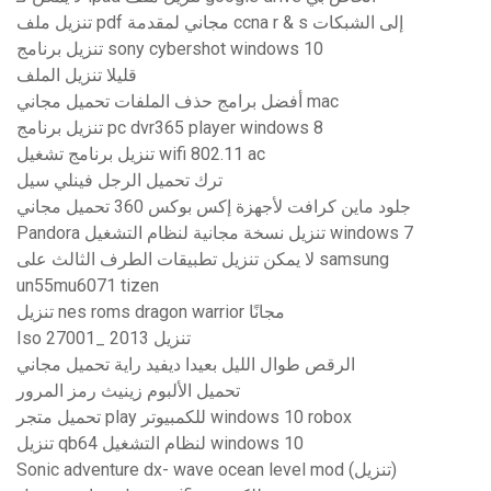
تنزيل ملف pdf مجاني لمقدمة ccna r & s إلى الشبكات
تنزيل برنامج sony cybershot windows 10
قليلا تنزيل الملف
أفضل برامج حذف الملفات تحميل مجاني mac
تنزيل برنامج pc dvr365 player windows 8
تنزيل برنامج تشغيل wifi 802.11 ac
ترك تحميل الرجل فينلي سيل
جلود ماين كرافت لأجهزة إكس بوكس ​​360 تحميل مجاني
Pandora تنزيل نسخة مجانية لنظام التشغيل windows 7
لا يمكن تنزيل تطبيقات الطرف الثالث على samsung
un55mu6071 tizen
تنزيل nes roms dragon warrior مجانًا
Iso 27001_ 2013 تنزيل
الرقص طوال الليل بعيدا ديفيد راية تحميل مجاني
تحميل الألبوم زينيث رمز المرور
تحميل متجر play للكمبيوتر windows 10 robox
تنزيل qb64 لنظام التشغيل windows 10
Sonic adventure dx- wave ocean level mod (تنزيل)