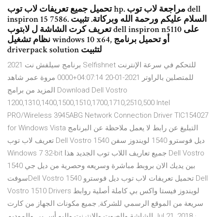
تحميل جميع تعريفات لاب توب hp. مراجعة لاب توب dell
inspiron 15 7586. السلام عليكم ورحمة الله وبركاتة. تثبيت
تعريف كرت الشاشة ل لابتوب dell inspiron n5110 على
نظام تشغيل windows 10 x64, أو تحميل برنامج
driverpack solution لتثبيت
برنامج سيلفش نت 2021 Selfishnet للتحكم في سرعة الإنترنت
للمتصلين بالراوتر 2021-01-20 04:07:14+0000 مروة عمر شاهد
المزيد من برامج Download Dell Vostro
1200,1310,1400,1500,1510,1700,1710,2510,500 Intel
PRO/Wireless 3945ABG Network Connection Driver TIC154027
for Windows Vista التبليغ عن رابط لا يعمل ملاحظة عن البرنامج
تعريف لاب توب Dell Vostro 1540 ديل فوسترو 1540 لويندوز سفن
Windows 7 32-bit جميع تعاريف اللاب توب الجديد هذا Dell Vostro
1540 بين يديك الان بروبط مباشرة وسريعه وحصرية من ديل جي
سوفتDell Vostro 1540 تحميل تعريفات لاب توب ديل فوسترو Dell
Vostro 1510 Drivers لويندوز فيستا واكس بي كاملة أصلية روابط
سريعة من الموقع الرسمي للشركة, جميع مكونات الجهاز من كارت
الشاشة والصوت والانترنت واليو أس بى والموديم Jul 21, 2018 ·