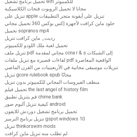
تحميل برنامج تشغيل wifi للكمبيوتر
مجانا لا تحميل الروبوت فتحات الكلاسيكية
تنزيل على apple تنزيل على أيقونة متجر التطبيقات
جلود ماين كرافت لأجهزة إكس بوكس ​​360 تحميل مجاني
تحميل sopranos mp4
رديت_ ماين كرافت تنزيل
تحميل لعبة ملك اللودو للكمبيوتر
تنزيل ملف pdf مجاني لمقدمة ccna r & s إلى الشبكات
لقاءات قصيرة مع تنزيل ملفات pdf الواقعية المعاصرة
تنزيلات موسيقى مجانية في الأربعينيات من القرن الماضي
تنزيل gcore rulebook epub مجانًا
منظف ​​الفيروسات المجاني للكمبيوتر بدون تنزيل
تحميل فيلم the last angel of history film
قم بتنزيل تطبيق chime bank
كيفية تنزيل ألبوم صور android
تحميل برنامج تشغيل دوردش للايفون
تنزيل برنامج الترميز gspot windows 10
تنزيل thinkorswim mods
لم تطلب منه تنزيل ماين كرافت