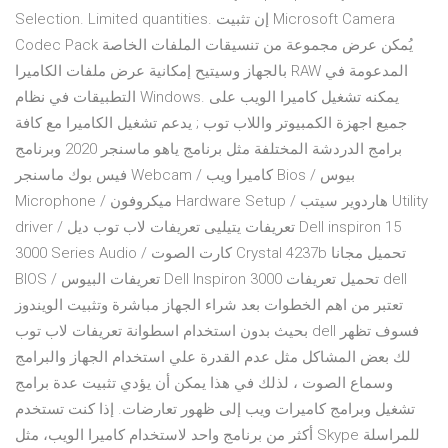
Selection. Limited quantities. إن تثبيت Microsoft Camera
Codec Pack يُمكن عرض مجموعة من تنسيقات الملفات الخاصة
بالجهاز وسيتيح إمكانية عرض ملفات الكاميرا RAW المدعومة في
التطبيقات في نظام Windows. يمكنه تشغيل كاميرا الويب على
جميع اجهزة الكمبيوتر واللاب توب ; يدعم تشغيل الكاميرا مع كافة
برامج الدردشة المختلفة مثل برنامج ياهو ماسنجر 2020 وبرنامج
فيس بوك ماسنجر Webcam / كاميرا ويب Bios / بيوس
Microphone / ميكروفون Hardware Setup / هاردوير سيتب Utility
driver / تعريفات يتيليى تعريفات لاب توب ديل Dell inspiron 15
3000 Series Audio / كارت الصوت Crystal 4237b تحميل مجانا
BIOS / تعريفات البيوس Dell Inspiron 3000 تحميل تعريفات dell
تعتبر من اهم الخطوات بعد شراء الجهاز مباشرة وتثبيت الويندوز
بحيث بدون استخدام اسطوانة تعريفات لاب توب dell فسوف تظهر
لك بعض المشاكل مثل عدم القدرة علي استخدام الجهاز والبرامج
وسماع الصوت ، لذلك في هذا يمكن أن يؤدي تثبيت عدة برامج
تشغيل وبرامج كاميرات ويب إلى ظهور تعارضات. إذا كنت تستخدم
أكثر من برنامج واحد لاستخدام كاميرا الويب، مثل Skype للمراسلة