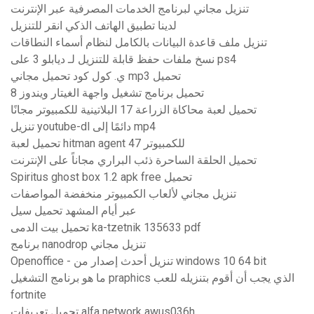
تنزيل مجاني لبرنامج الخدمات المصرفية عبر الإنترنت
لدينا تطبيق الهاتف الذكي انقر للتنزيل
تنزيل ملف قاعدة البيانات بالكامل لنظام أسماء النطاقات
نسخ ملفات حفظ قابلة للتنزيل لـ ديابلو 3 على ps4
ي. كول كود تحميل مجاني mp3 تحميل
تحميل برنامج تشغيل واجهة الغيتار ويندوز 8
تحميل لعبة محاكاة الزراعة 17 البلاتينية للكمبيوتر مجانًا
تنزيل youtube-dl دائمًا إلى mp4
تحميل لعبة hitman agent 47 للكمبيوتر
تحميل الحلقة الساحرة ذئب البراري مجاناً على الإنترنت
Spiritus ghost box 1.2 apk free تحميل
تنزيل مجاني لألعاب الكمبيوتر منخفضة المواصفات
عبر أيام المشهد تحميل سيل
تحميل بيت الدمى ka-tzetnik 135633 pdf
برنامج nanodrop تنزيل مجاني
Openoffice - تنزيل أحدث إصدار من windows 10 64 bit
ما هو برنامج التشغيل praphics الذي يجب أن أقوم بتنزيله للعب
fortnite
تحميل تعريفات alfa network awus036h