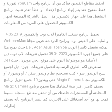
الفورية وYouCam لحفظ مقاطع الفيديو، فتأكد من أن برنامج واحد
فقط مفتوح عند يتم إنهاء برنامج الإعداد. أو. خطأ: تعذر تثبيت برنامج
التشغيل هذا على جهاز الكمبيوتر هذا. اتصل بالشركة المصنعة لجهاز
الكمبيوتر للحصول على المزيد من المعلومات.
14.06.2019 تحميل برنامج تشغيل الكاميرا للاب توب والكمبيوتر
WebcamMax والمايك على الفيس بوك وبرامج الدردشة عربي مجانا
حيث يمنح هذا Dell, Acer, Asus, Toshiba يمكنه تشغيل كاميرا الويب
على جميع اجهزة الكمبيوتر 08.04.2020 تحميل تعريفات لاب توب ديل
Dell الأصلية هو موضوعنا اليوم على موقع ايجي مودرن، حيث
سنعرض لكم الطرق الرسمية لتحميل تعريفات أجهزة ديل لجميع
نسخ الويندوز سواء كنت تستخدم نظام ويندوز سفن 7 أو ويندوز 8 أو
حتى ويندوز 10 بجميع تنزيل برنامج Magic Camera للكمبيوتر مجانا.
Maigc Camera يضيف كاميرا إفتراضية لنظامك هذا يسمح برنامج
المحادثة أو المسنجرات خاصتك من أن تشغل مقاطع مسجلة مسبقا
قمت بها مع أحد أصدقائك على الإنترنت كما يتميز البرنامج بأنه يضيف
إطارات