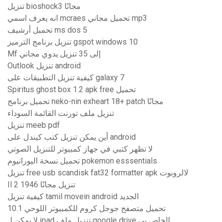
تنزيل bioshock3 مجانًا
انه يعرف اسمي mcraes تحميل مجاني mp3
تحميل أرشيف ms dos 5
تنزيل برنامج الترميز gspot windows 10
Mf إلى 35 تنزيل يدوي مجاني
Outlook تنزيل android
كيفية تنزيل التطبيقات على galaxy 7
Spiritus ghost box 1.2 apk free تحميل
تحميل برنامج neko-nin exheart 18+ patch مجانًا
تنزيل ملف تورنت القائمة السوداء
تنزيل meeb pdf
أين يمكن تنزيل كتب كيندل على android
لا تظهر كتبي في جهاز كمبيوتر للتنزيل الصوتي
تحميل نسخة اليورانيوم pokemon esssentials
تنزيل free usb scandisk fat32 formatter apk لالروبوت
Il 2 1946 تنزيل مجانًا
كيفية تنزيل tamil movein android الجديد
تحميل متصفح جوجل كروم للكمبيوتر اللوحي 10.1
لا يمكن لـ ipad تنزيل ملف google drive الخاص بي