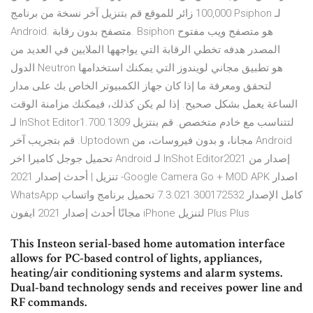
100,000 زائر للموقع قم بتنزيل آخر نسخة من برنامج Psiphon لـ
Android. متصفح بدون رقابة. Bsiphon هو متصفح ويب مفتوح
المصدر هدفه تخطي الرقابة التي يواجهها الملايين في العديد من
الدول Neutron هو تطبيق مجاني لويندوز التي يمكنك استخدامها
لتحقق ومعرفة ما إذا كان جهاز الكمبيوتر الخاص بك على مدار
الساعة يعمل بشكل صحيح. إذا لم يكن كذلك، فيمكنك مزامنة الوقت
لتتناسب مع خادم متخصص. ‫قم بنتزيل InShot Editor1.700.1309 لـ
Android مجانا، و بدون فيروسات، من Uptodown. قم بتجريب آخر
إصدار من InShot Editor2021 لـ Android تحميل جوجل كاميرا اخر
اصدار Google Camera Go + MOD APK- تنزيل | أحدث إصدار 2021
كامل الإصدار 7.3.021.300172532 تحميل برنامج واتساب WhatsApp
Plus Plus لتنزيل iPhone مجانًا أحدث إصدار 2021 ايفون
This Insteon serial-based home automation interface
allows for PC-based control of lights, appliances,
heating/air conditioning systems and alarm systems.
Dual-band technology sends and receives power line and
RF commands.