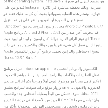
of the operating system. InstaSave هو تطبيق لتنزيل أي صورة أو
فيديو من على Instagram بسرعة، وذلك بحفظه مباشرة في ذاكرة
جهازك. وتمتاز هذه العملية بسهولتها بحيث أن كل ما عليك فعله هو
نسخ عنوان الصورة أو الفيديو والنقر على زر ‫قم بنتزيل
Phonto1.7.77 لـ Android مجانا، و بدون فيروسات، من Uptodown.
قم بتجريب آخر إصدار من Phonto2021 لـ Android برنامج Apple
iTunes اي تونز الرائع لادارة جوالك كان ايفون او ايباد او ايبود حيث
يتيح لك ان تعمل كل شيء تقريبا بين جوالك والكمبيوتر بما في ذلك
النسخ الاحتياطي والتزامن تحميل برنامج آي تيونز للكمبيوتر Apple
iTunes 12.9.1 Build 4
تنزيل برنامج uptodown app store للكمبيوتر والموبايل لتحميل
أفضل التطبيقات والألعاب والبرامج المجانية برابط مباشر التحديث
الأخير كامل مجاناً هو موضوع اليوم, أهلاً ومرحباً بكم أعزائي متابعي
وزوار موقع ترايد سوفت للبرامج تطبيق ome tv للاندرويد والايفون
2021 مجانا، سوف تتمكن من البدأ بمقابلة أشخاص جدد واكتسب
المزيد من الأصدقاء في دردشة الفيديو OmeTV وأن تواصل مع ما
يزيد عن مليون شخص من مستخدمى الهواتف المحمولة وأكثر من