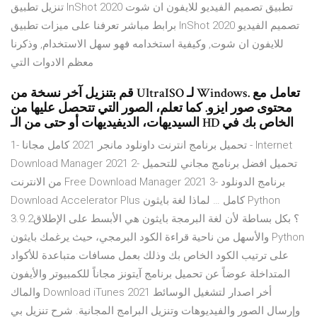
تنزيل تطبيق InShot 2020 تطبيق تصميم الفيديو للايفون ان شوت
برابط مباشر تعرفنا على ميزات تطبيق InShot 2020 تصميم الفيديو
للايفون ان شوت, وكيفية استخدامه فهو سهل الاستخدام, وذكرنا
معظم الادوات التي
قم بتنزيل آخر نسخة من UltraISO لـ Windows. تعامل مع
محتوى صور ايزو. كما تعلم، الصور التي تتحصل عليها من
السيديهات، الديفيديهات أو حتى من الـ HD الخاص بك في
1- تحميل برنامج انترنت داونلود مانجر 2021 كامل مجانا - Internet
Download Manager 2021 2- تحميل افضل برنامج مجاني للتحميل
من الانترنت Free Download Manager 2021 3- برنامج الدونلود
Download Accelerator Plus كامل … لماذا لغة بايثون Python
3.9.2؟ بكل بساطة لأن لغة البرمجة بايثون هي الأبسط على الإطلاق
والأسهل من ناحية قراءة الكود البرمجي، حيث يرغمك بايثون Python
على ترتيب الكود الخاص بك وذلك بعمل مسافات متباعدة للأكواد
المتداخلة عوضاً عن تحميل برنامج آيتونز مجاناً للكمبيوتر والأيفون
والماك Download iTunes 2021 أخر اصدار لتشغيل الوسائط
وإرسال الصور والفيديوهات وتنزيل البرامج المجانية. شرح تنزيل بي