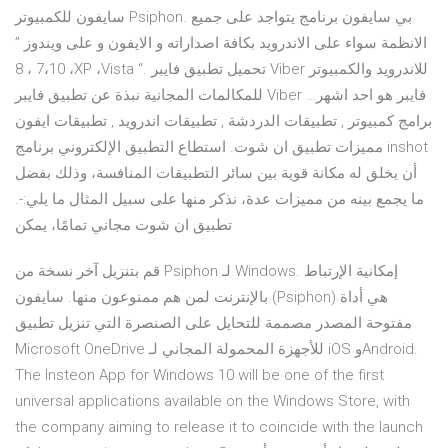
سايفون للكمبيوتر Psiphon. بي سايفون برنامج يتواجد على جميع
الانظمة سواء على الاندرويد بكافة اصداراته و الايفون و على ويندوز ”
7،10 ، 8 ،XP ،Vista “. تحميل تطبيق فايبر Viber للاندرويد والكمبيوتر
للمكالمات المجانية نبذة عن تطبيق فايبر Viber فايبر هو احد اشهر…
برامج كمبيوتر , تطبيقات الدردشة , تطبيقات اندرويد , تطبيقات ايفون
مميزات تطبيق ان شوت. استطاع التطبيق الإلكتروني برنامج inshot
أن يخلق له مكانة قوية بين سائر التطبيقات المنافسة، وذلك بفضل
ما يجمع بينه من مميزات عدة، نذكر منها على سبيل المثال ما يلي:-.
تطبيق ان شوت مجاني تمامًا، يمكن
قم بتنزيل آخر نسخة من Psiphon لـ Windows. إمكانية الإرتباط
بالإنترنت لمن هم ممنوعون منها. سايفون (Psiphon) هي أداة
مفتوحة المصدر مصممة للتحايل على الصنصرة التي تنزيل تطبيق
Microsoft OneDrive للأجهزة المحمولة المجاني لـ iOS وAndroid.
The Insteon App for Windows 10 will be one of the first
universal applications available on the Windows Store, with
the company aiming to release it to coincide with the launch