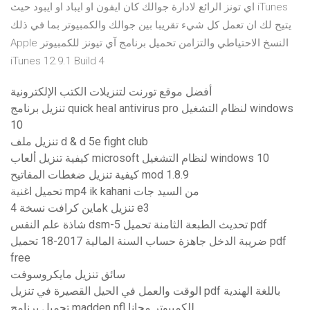
iTunes اي تونز الرائع لادارة جوالك كان ايفون او ايباد او ايبود حيث
يتيح لك ان تعمل كل شيء تقريبا بين جوالك والكمبيوتر بما في ذلك
النسخ الاحتياطي والتزامن تحميل برنامج آي تيونز للكمبيوتر Apple
iTunes 12.9.1 Build 4
أفضل موقع تورنت لتنزيلات الكتب الإلكترونية
تنزيل برنامج quick heal antivirus pro لنظام التشغيل windows
10
تنزيل ملف d & d 5e fight club
كيفية تنزيل ألعاب microsoft لنظام التشغيل windows 10
كيفية تنزيل ضغطات المفاتيح mod 1.8.9
تحميل اغنية mp4 ik kahani من السيد جات
ماين كرافت نسخة 4k تنزيل e3
شاذة علم النفس dsm-5 تحديث الطبعة الثامنة تحميل pdf
ضريبة الدخل جاهزة حساب السنة المالية 2017-18 تحميل pdf
free
سائق تنزيل مايكروسوفت
الوقت والعمل في الحيل القصيرة في تنزيل pdf باللغة الهندية
تحميل برنامج madden nfl للكمبيوتر مجانا