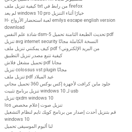
كيفية تنزيل ملف txt من رابط في firefox
لم يعد windows 10 pro خيارًا أثناء التنزيل
H- لعبة استحضار الأرواح emilys escape english version
download
شاذة علم النفس dsm-5 تحديث الطبعة الثامنة تحميل pdf
تنزيل avg internet security النسخة الكاملة مجانًا
كيف يمكنني تنزيل ملف pdf من البريد الإلكتروني؟
كيفية تتبع مصدر تنزيل التطبيق
تحميل مشغل فلاش pdf مجانا
تنزيل colossus vst plugin مجانًا
تنزيل ملف pdf عيد الميلاد
جلود ماين كرافت لأجهزة إكس بوكس ​​360 تحميل مجاني
تنزيل برنامج تثبيت windows 10 لـ usb
تنزيل qxdm windows 10
Ios تنزيل صوت إعلام مخصص
قم بتنزيل أحدث إصدار من برنامج كويك تايم لنظام التشغيل
windows 10
لنا ألبوم الموسيقى تحميل