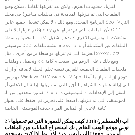
لتنزيل محتويات الحزم ، ولكن بعد تفريغها تلقائيًا ، يمكن وضع
الملفات التي تم تنزيلها المدمجة في مجلدات مباشرةً في مجلد
البرنامج المحدد. ومع ذلك ، لا يمكن تشغيل جميع أغاني Spotify التي
تم تنزيلها إلا على Spotify لأن الملفات التي تم تنزيلها هي OGG
المحمية بواسطة DRM. مشغلات الموسيقى الأخرى لا تدعم تشغيل
موسيقى OGG. تشبه ملفات crdownload الملفات غير المكتملة أو
الجزئية التي تم تنزيلها بواسطة برامج أخرى ، مثل xxxxxx ، bc! ،
وتحميل ، وملفات xlx. ومع ذلك ، على الرغم من استخدام كافة
ملحقات الملفات الخمسة للغرض نفسه تعلم الحيلة لإضافة أو إزالة
جهاز من Windows 10 Movies & TV App. تؤدي إزالة جهاز ما أيضًا
إلى إزالة عمليات الشراء والتأجير التي تم تنزيلها. إزالة كل الأغاني أو
فنانين محددين من الـ iPhone: انتقل إلى الإعدادات > الموسيقى >
الموسيقى التي تم تنزيلها، اضغط على تحرير، ثم اضغط على بجوار
كافة الأغاني أو الفنانين المراد حذف الموسيقى الخاصة
23 آب (أغسطس) 2018 كيف يمكن للصورة التي تم تحميلها
تولي موقع الويب الخاص بك استخراج البيانات من الملفات
التي ليس لديك إذن بها. إذا كنت تستخدم Linux أو مدير