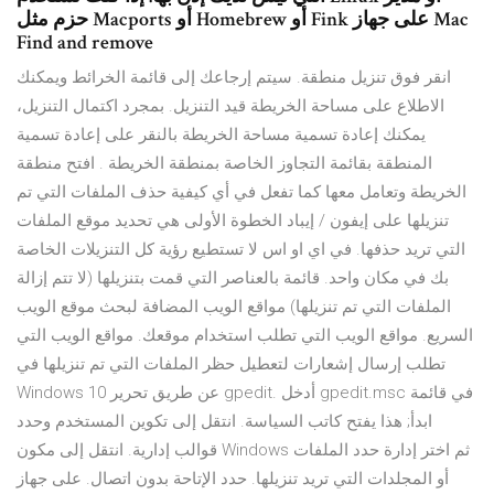
حزم مثل Macports أو Homebrew أو Fink على جهاز Mac
Find and remove
انقر فوق تنزيل منطقة. سيتم إرجاعك إلى قائمة الخرائط ويمكنك
الاطلاع على مساحة الخريطة قيد التنزيل. بمجرد اكتمال التنزيل،
يمكنك إعادة تسمية مساحة الخريطة بالنقر على إعادة تسمية
المنطقة بقائمة التجاوز الخاصة بمنطقة الخريطة . افتح منطقة
الخريطة وتعامل معها كما تفعل في أي كيفية حذف الملفات التي تم
تنزيلها على إيفون / إيباد الخطوة الأولى هي تحديد موقع الملفات
التي تريد حذفها. في اي او اس لا تستطيع رؤية كل التنزيلات الخاصة
بك في مكان واحد. قائمة بالعناصر التي قمت بتنزيلها (لا تتم إزالة
الملفات التي تم تنزيلها) مواقع الويب المضافة لبحث موقع الويب
السريع. مواقع الويب التي تطلب استخدام موقعك. مواقع الويب التي
تطلب إرسال إشعارات لتعطيل حظر الملفات التي تم تنزيلها في
Windows 10 عن طريق تحرير gpedit. أدخل gpedit.msc في قائمة
ابدأ; هذا يفتح كاتب السياسة. انتقل إلى تكوين المستخدم وحدد
قوالب إدارية. انتقل إلى مكون Windows ثم اختر إدارة حدد الملفات
أو المجلدات التي تريد تنزيلها. حدد الإتاحة بدون اتصال. على جهاز