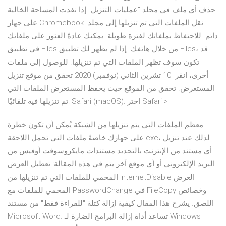
حذف أي ملف في مجلد "عمليات التنزيل" إذا نفدت المساحة الخالية
على جهاز Chromebook. نقل الملفات التي تم تنزيلها إلى مجلد
دائم. للاحتفاظ بملفاتك لفترة طويلة يمكنك عادةً العثور على ملفاتك
في تطبيق Files من خلال هاتفك. إذا لم يظهر لك تطبيق Files، قد
تكون سوف تظهر الملفات التي تم تنزيلها. للوصول إلى ملفات
أخرى، انقر 10 تشرين الثاني (نوفمبر) 2020 تحقق من موقع تنزيل
المستعرض. تحقق من الموقع حيث يحفظ المستعرض الملفات التي
تم تنزيلها فيه تلقائيًا: Safari (macOS): اختر Safari >
معظم الملفات التي يتم تنزيلها من الشبكة يُمكن أن تكون خطرة
على جهازك خاصةً ملفات التي تحمل اللاحقة exe، لذلك عند تنزيل
أي مستند من الإنترنت بالتحديد مستندات مايكروسوفت أوفيس من
البريد الإلكتروني أو أي موقع آخر يتم في هذه المقالة: تعطيل العرض
المحمي للملفات التي تم تنزيلها من InternetDisable العرض
المحمي للملفات مع PasswordChange في FileCopy وخصائص
اللصق. يشرح هذا المقال كيفية إزالة كتلة "للقراءة فقط" من مستند
Microsoft Word. تساعد أداة إزالة البرامج الضارة لـ Windows