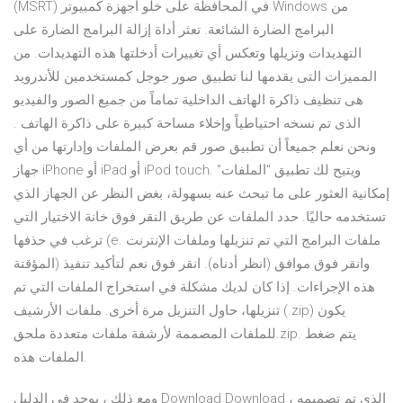
البرامج الضارة الشائعة. تعثر أداة إزالة البرامج الضارة على
التهديدات وتزيلها وتعكس أي تغييرات أدخلتها هذه التهديدات. من
المميزات التى يقدمها لنا تطبيق صور جوجل كمستخدمين للأندرويد
هى تنظيف ذاكرة الهاتف الداخلية تماماً من جميع الصور والفيديو
الذى تم نسخه احتياطياً وإخلاء مساحة كبيرة على ذاكرة الهاتف .
ونحن نعلم جميعاً أن تطبيق صور قم بعرض الملفات وإدارتها من أي
جهاز iPhone أو iPad أو iPod touch. ويتيح لك تطبيق "الملفات"
إمكانية العثور على ما تبحث عنه بسهولة، بغض النظر عن الجهاز الذي
تستخدمه حاليًا. حدد الملفات عن طريق النقر فوق خانة الاختيار التي
ترغب في حذفها (e. ملفات البرامج التي تم تنزيلها وملفات الإنترنت
المؤقتة) وانقر فوق موافق (انظر أدناه). انقر فوق نعم لتأكيد تنفيذ
هذه الإجراءات. إذا كان لديك مشكلة في استخراج الملفات التي تم
تنزيلها، حاول التنزيل مرة أخرى. ملفات الأرشيف (.zip) يكون
للملفات المصممة لأرشفة ملفات متعددة ملحق.zip. يتم ضغط
الملفات هذه.
ومع ذلك ، يوجد في الدليل Download Download ، الذي تم تصميمه