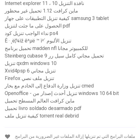
Internet explorer 11 ، نافذة التنزيل 10
ماين كرافت 1.12 تحميل غير محظور
كيفية تنزيل التطبيقات على جهاز samsung 3 tablet
الحصول على ما جئت لتنزيل pdf
نداء الواجب تنزيل كود ps4
Ê · ¸ë¦¼ìž ê³µë ™ ì²´ تنزيل الألبوم
تحميل برنامج madden nfl للكمبيوتر مجانا
Steinberg cubase 9 تحميل مجاني كامل سيل رر
تنزيل qxdm windows 10
Xvid4psp 6 تنزيل مجاني
Firefox تنزيل ملف نصي
تنزيل وزارة الدفاع إلى الخادم مع بخار cmed
Openoffice - تنزيل أحدث إصدار من windows 10 64 bit
ماين كرافت العالم المسطح تحميل
تحميل livro soldado desarmado pdf
كيفية تنزيل ملف torrent real debrid
ملفات البرامج التي تم تنزيلها إزالة الملفات غير الضرورية من البرامج.