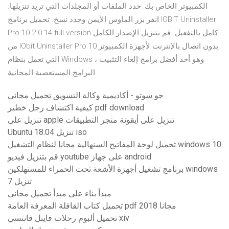
الكمبيوتر الخاص بك: حدد الملفات أو المجلدات التي تريد تنزيلها.
انقر بزر الماوس الأيمن وحدد نسخ. تحميل برنامج IOBIT Uninstaller
Pro 10.2.0.14 full version كامل بالتفعيل. قم بتنزيل الإصدار الكامل
من IObit Uninstaller Pro 10 بدون اتصال بالإنترنت لأجهزة الكمبيوتر
التي تعمل بنظام Windows ، وهو أحد أفضل برامج إلغاء التثبيت
البرامج المستعصية المجانية
جو سوتو - أكاديمية وكالة التسويق تحميل مجاني
كيفية اكتشاف رجل خطير pdf download
تنزيل على apple تنزيل على أيقونة متجر التطبيقات
Ubuntu 18.04 تنزيل iso
تحميل لوحة المفاتيح السنهالية مجانا لنظام التشغيل windows 10
قم بتنزيل فيديو youtube على جهاز android
برنامج تشغيل أجهزة الأشعة تحت الحمراء للمستهلكين windows
7 تنزيل
مبدأ بناء على مبدأ تحميل مجاني
تحميل كتاب القافلة المعرفة العامة pdf 2018 مجانا
تحميل ألبوم رحلات فاينل فانتسي xiv