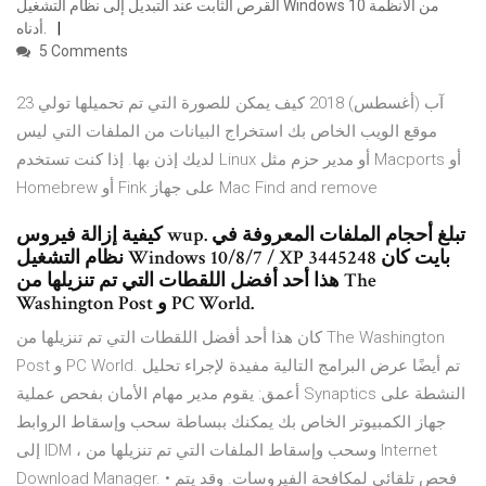
القرص الثابت عند التبديل إلى نظام التشغيل Windows 10 من الأنظمة
أدناه.
5 Comments
23 آب (أغسطس) 2018 كيف يمكن للصورة التي تم تحميلها تولي
موقع الويب الخاص بك استخراج البيانات من الملفات التي ليس
لديك إذن بها. إذا كنت تستخدم Linux أو مدير حزم مثل Macports أو
Homebrew أو Fink على جهاز Mac Find and remove
كيفية إزالة فيروس wup. تبلغ أحجام الملفات المعروفة في
نظام التشغيل Windows 10/8/7 / XP 3445248 بايت كان
هذا أحد أفضل اللقطات التي تم تنزيلها من The
Washington Post و PC World.
كان هذا أحد أفضل اللقطات التي تم تنزيلها من The Washington
Post و PC World. تم أيضًا عرض البرامج التالية مفيدة لإجراء تحليل
أعمق: يقوم مدير مهام الأمان بفحص عملية Synaptics النشطة على
جهاز الكمبيوتر الخاص بك يمكنك ببساطة سحب وإسقاط الروابط
إلى IDM ، وسحب وإسقاط الملفات التي تم تنزيلها من Internet
Download Manager. • فحص تلقائي لمكافحة الفيروسات. وقد يتم