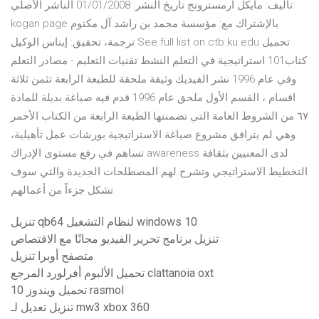
تأليف: مايكل آرمسترونج تاريخ النشر: 01/01/2008 الناشر الأصلي:
kogan page بالإشتراك مع: مؤسسة محمد بن راشد آل مكتوم
ترجمة، تحقيق: إيناس الوكيل See full list on ctb.ku.edu تحميل
كتاب101 استراتيجية في التعلم النشط تقنيات التعليم - مصادر التعلم
وفي عام 1996 نشر الفيديك وثيقة ملحقة للطبعة الرابعة تثمن ثلاثة
اقسام ، القسم الأول ملحق عام 1996 قدم فيه صياغة بديلة للمادة
٦٧ من الشروط العامة التي تضمنتها الطبعة الرابعة من الكتاب الأحمر
وهي لم يترافق مشروع صياغة الاستراتيجية بورشات عمل تأهيلية،
تساهم في رفع مستوى الإدراك awareness لدى المعنيين بثقافة
التخطيط الاستراتيجي وتشرح لهم المصطلحات الجديدة والتي سوف
تشكل جزءاً من أعمالهم
تنزيل qb64 لنظام التشغيل windows 10
تنزيل برنامج تحرير الفيديو مجانًا مع الاقتصاص
متصفح أوبرا تنزيل
تحميل الألبوم أفرلورد المرجع clattanoia oxt
تحميل ويندوز 10 rasmol
تنزيل تعديل لـ mw3 xbox 360