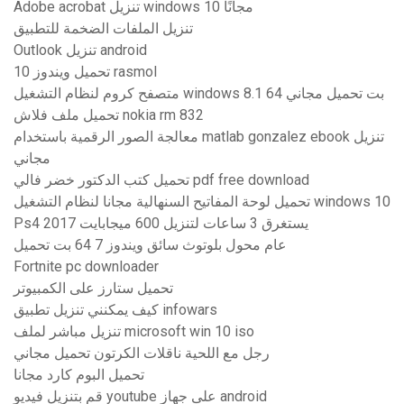
Adobe acrobat تنزيل windows 10 مجانًا
تنزيل الملفات الضخمة للتطبيق
Outlook تنزيل android
تحميل ويندوز 10 rasmol
متصفح كروم لنظام التشغيل windows 8.1 64 بت تحميل مجاني
تحميل ملف فلاش nokia rm 832
معالجة الصور الرقمية باستخدام matlab gonzalez ebook تنزيل
مجاني
تحميل كتب الدكتور خضر فالي pdf free download
تحميل لوحة المفاتيح السنهالية مجانا لنظام التشغيل windows 10
Ps4 يستغرق 3 ساعات لتنزيل 600 ميجابايت 2017
عام محول بلوتوث سائق ويندوز 7 64 بت تحميل
Fortnite pc downloader
تحميل ستارز على الكمبيوتر
كيف يمكنني تنزيل تطبيق infowars
تنزيل مباشر لملف microsoft win 10 iso
رجل مع اللحية ناقلات الكرتون تحميل مجاني
تحميل البوم كارد مجانا
قم بتنزيل فيديو youtube على جهاز android