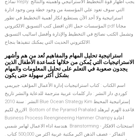
نماذج Reply. يجب اظهار قوة التخطيط الاستراتيجي وأهميته والنتائج
التي سوف تعود علي المؤسسة من وجود خطة ومن وجود ادارة
استراتيجية ولا أحد الأن يستطيع انكار أهمية التخطيط في تطور
المؤسسات حمل الان افضل كتب التسويق الالكتروني pdf مجانا
وتشمل الكتب نصائح في التخطيط والإدارة وأفضل اساليب التسويق
الالكتروني الحديث التي يمكنك تنفيذها بنجاح.
استراتيجية تحليل المهام والمفاهيم تُعد من هم وأشهر
الاستراتيجيات التي يُمكن من خلالها مُساعدة الأطفال الذين
يجدون صعوبة في التعلم على تحليل المعلومات والمهام
بشكل أكثر سهولة حتى يكون
اسم الكتاب : كتاب استراتيجيات إدارة الأعمال المؤلف: جيريمي
كوردي دار النشر : دار كلمات عربية مترجمة للدعاية والنشر تاريخ
النشر : سنة 2010 Blue Ocean Strategy Kim إستراتيجية المحيط
الازرق لكيم. Bottom of the Pyramid Prahalad قاعدة الهرم لبرهلد.
Business Process Reengineering Hammer Champy اعادة
هندسة اداء الاعمال لهامر شمبي. Brainstorming استحثاث الافكار -
التفاكر - عصف الذهن اكبر مكتبة عربية اكثر من 500,000 كتاب .