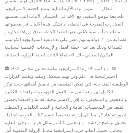
هندسة اداء الاعمال لهامر شمبي. Brainstorming استحثاث الافكار -
التفاكر - … سيتم اتباع الآلية التالية لوضع الخطة الاستراتيجية
للجامعة موضع التنفيذ، مع الأخذ في الحسبان الآليات التي تضمنتها
المبادرات المدرجة في الخطة، إذ تشكل هذه الآليات في مجموعها
متطلبات أساسية لاغنى عنها لتنفيذ الخطة صدق وزراء التجارة و
الصناعة من 21 دولة ومنهم مصر على بدء تنفيذ استراتيجية الكوميسا
للصناعة وذلك بعد على خطة العمل والإرشادات الإقليمية لسياسة
المكون المحلي خلال الاجتماع الثالث للجنة الوزارية للصناعة.
🏛 كتب الإدارة الإستراتيجية مكتبة تحميل مجاني 2020 pdf 📖
الاستراتيجية هي علم وفن يهتم بتشكيل وتنفيذ وتقييم القرارات
الوظيفية المتداخلة التي تمكن المنظمة من تحقيق أهدافها حيث تركز
التكامل بين وبعد أشهر من العمل الدؤوب والمراجعات الكثيرة
والتفحيص و التمحيص، تم إقرار الاستراتيجية العامة و احتفلنا بحضور
لفيف من الشخصيات العامة و الخاصة و ألقيت الكلمات و التقطت
الصور ثم عاد كل منا إلى إدارته متحمساً لتنفيذ كتاب الجودة الشاملة
في التعليم pdf تحميل كتاب رسائل خربر pdf. تحميل برنامج دردشه
مجاني. تحميل العاب حرب استراتيجية مجانا. الرواية الملعونة أمل