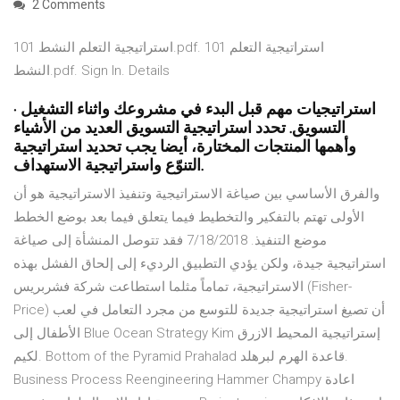
2 Comments
101 استراتيجية التعلم النشط.pdf. 101 استراتيجية التعلم
النشط.pdf. Sign In. Details
استراتيجيات مهم قبل البدء في مشروعك واثناء التشغيل ·
التسويق. تحدد استراتيجية التسويق العديد من الأشياء
وأهمها المنتجات المختارة، أيضا يجب تحديد استراتيجية
التنوّع واستراتيجية الاستهداف.
والفرق الأساسي بين صياغة الاستراتيجية وتنفيذ الاستراتيجية هو أن
الأولى تهتم بالتفكير والتخطيط فيما يتعلق فيما بعد بوضع الخطط
موضع التنفيذ. 7/18/2018 فقد تتوصل المنشأة إلى صياغة
استراتيجية جيدة، ولكن يؤدي التطبيق الرديء إلى إلحاق الفشل بهذه
الاستراتيجية، تماماً مثلما استطاعت شركة فشربريس (Fisher-
Price) أن تصيغ استراتيجية جديدة للتوسع من مجرد التعامل في لعب
الأطفال إلى Blue Ocean Strategy Kim إستراتيجية المحيط الازرق
لكيم. Bottom of the Pyramid Prahalad قاعدة الهرم لبرهلد.
Business Process Reengineering Hammer Champy اعادة