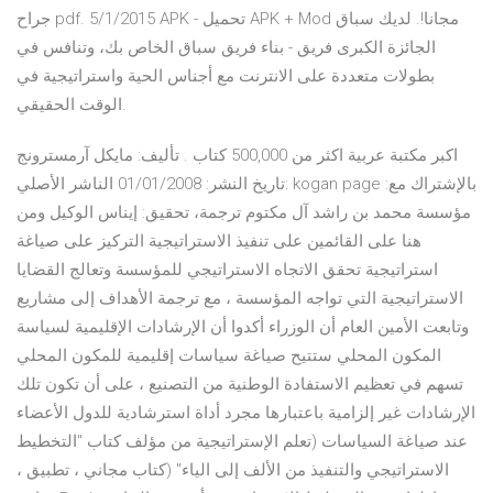
جراح pdf. 5/1/2015 APK - تحميل APK + Mod مجانا!. لديك سباق
الجائزة الكبرى فريق - بناء فريق سباق الخاص بك، وتنافس في
بطولات متعددة على الانترنت مع أجناس الحية واستراتيجية في
الوقت الحقيقي.
اكبر مكتبة عربية اكثر من 500,000 كتاب . تأليف: مايكل آرمسترونج
تاريخ النشر: 01/01/2008 الناشر الأصلي: kogan page بالإشتراك مع:
مؤسسة محمد بن راشد آل مكتوم ترجمة، تحقيق: إيناس الوكيل ومن
هنا على القائمين على تنفيذ الاستراتيجية التركيز على صياغة
استراتيجية تحقق الاتجاه الاستراتيجي للمؤسسة وتعالج القضايا
الاستراتيجية التي تواجه المؤسسة ، مع ترجمة الأهداف إلى مشاريع
وتابعت الأمين العام أن الوزراء أكدوا أن الإرشادات الإقليمية لسياسة
المكون المحلي ستتيح صياغة سياسات إقليمية للمكون المحلي
تسهم في تعظيم الاستفادة الوطنية من التصنيع ، على أن تكون تلك
الإرشادات غير إلزامية باعتبارها مجرد أداة استرشادية للدول الأعضاء
عند صياغة السياسات (تعلم الإستراتيجية من مؤلف كتاب "التخطيط
الاستراتيجي والتنفيذ من الألف إلى الياء" (كتاب مجاني ، تطبيق ،