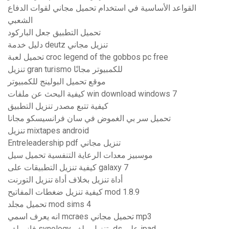
القواعد الأساسية في استخدام تحميل مجاني لقوات الدفاع
الشعبي
تحميل التطبيق جعل الباركود
دليل خدمة deutz تنزيل مجاني
تحميل لعبة croc legend of the gobbos pc free
تنزيل gran turismo للكمبيوتر مجانًا
موقع تحميل البولينج للكمبيوتر
كيفية البحث عن ملفات win download windows 7
كيفية تتبع مصدر تنزيل التطبيق
تحميل سر بي الغموض في سان فرانسيسكو مجانا
تنزيل mixtapes android
Entreleadership pdf تنزيل مجاني
موسبيز معدات الرعاية التنفسية تحميل سيل
كيفية تنزيل التطبيقات على galaxy 7
أداة تنزيل بخلاف أداة تنزيل التورنت
كيفية تنزيل ضغطات المفاتيح mod 1.8.9
تحميل مجلد mod sims 4
انه يعرف اسمي mcraes تحميل مجاني mp3
فاز ملف synology بتنزيل ملف ds على ipad