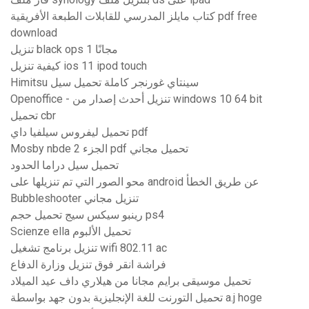
كتاب مايلز المدرسي للقابلات الطبعة الأفريقية pdf free
download
تنزيل black ops 1 مجانًا
كيفية تنزيل ios 11 ipod touch
Himitsu سينتاي غورنجر كاملة تحميل سيل
Openoffice - تنزيل أحدث إصدار من windows 10 64 bit
تحميل cbr
تحميل ليفروس سيلفيا داي pdf
Mosby nbde الجزء 2 pdf تحميل مجاني
تحميل سيل دراما الحدود
محو الصور التي تم تنزيلها على android عن طريق الخطأ
Bubbleshooter تنزيل مجاني
رينبو سيكس سيج تحميل حجم ps4
Scienze ella تحميل الألبوم
تنزيل برنامج تشغيل wifi 802.11 ac
فراشة انقر فوق تنزيل وزارة الدفاع
تحميل موسيقى برايم مجانا من هيلاري داف عيد الميلاد
تحميل التورنت للغة الإنجليزية بدون جهد بواسطة a.j hoge