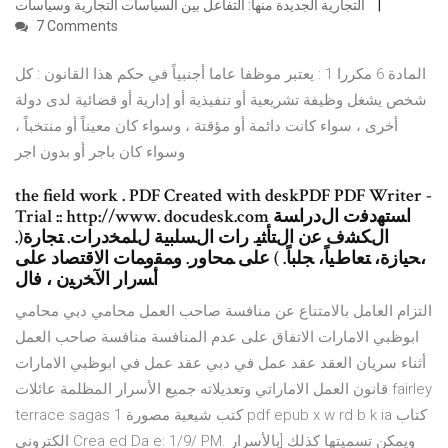
التجارية الجديدة منها: التفاعل بين السياسات التجارية وسياسات
7 Comments
المادة 6 مكررا 1 : يعتبر موظفا عاما أجنبياً في حكم هذا القانون : كل
شخص يشغل وظيفة تشريعية أو تنفيذية أو إدارية أو قضائية لدى دولة
أخرى ، سواء كانت دائمة أو مؤقتة ، وسواء كان معيناً أو منتخباً ،
وسواء كان باجر أو بدون اجر
the field work . PDF Created with deskPDF PDF Writer -
Trial :: http://www. docudesk.com اﺴﺘﻬدﻓت اﻝدراﺴﺔ
اﻝﻜﺸف ﻋن اﻝﺘﺄﺜﻴ. رات اﻝﺴﻠﺒﻴﺔ ﻝﻠﻤﺨدرات. ﺘﺠﺎرة(.
،ﺤﻴﺎزة، ﺘﻌﺎطﻴﺎً، ﺠﻠﺒﺎً. ) ﻋﻠﻰ ﻤﺤﺎور. وﻤﻘوﻤﺎت اﻻﻗﺘﺼﺎد ﻋﻠﻰ
أﺴرار اﻵﺨرﻴن ، ﻓﺎﻝ
التزام العامل بالامتناع عن منافسة صاحب العمل محامي دبي محامي
ابوظبي الامارات الاتفاق على عدم المنافسة منافسة صاحب العمل
أثناء سريان العقد عقد عمل في دبي عقد عمل في ابوظبي الامارات
قانون العمل الاماراتي وتعديلاته جميع الأسرار المظلمة عائلات fairley
terrace sagas 1 كتب شيعية مصورة pdf epub x w rd b k ia كتاب
الكتروني Crea ed Da e: 1/9/ PM. ويمكن تسميتها كذلك [بالأسرار