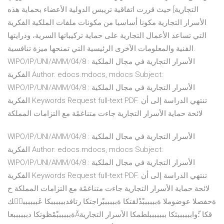
التجارية] حيث قررت اتفاقية تريبس الدولية الأعضاء بحماية هذه
الأسرار التجارية مكونا أساسيا من مكونات ملفات الملكية الفكرية
التي تساعد الأعمال التجارية على حماية تركيباتها السرية، ودرايتها
الفنية والمعلومات الأخرى الرئيسية التي تمنحها ميزة تنافسية.
WIPO/IP/UNI/AMM/04/8 : الأسرار التجارية في مجال الملكية
الفكرية Author: edocs.mdocs, mdocs Subject:
WIPO/IP/UNI/AMM/04/8 : الأسرار التجارية في مجال الملكية
الفكرية Keywords Request full-text PDF. تنتهي الدراسة إلى أن
لائحة حماية الأسرار التجارية جاءت متناغمًة مع التزامات المملكة
WIPO/IP/UNI/AMM/04/8 : الأسرار التجارية في مجال الملكية
الفكرية Author: edocs.mdocs, mdocs Subject:
WIPO/IP/UNI/AMM/04/8 : الأسرار التجارية في مجال الملكية
الفكرية Keywords Request full-text PDF. تنتهي الدراسة إلى أن
لائحة حماية الأسرار التجارية جاءت متناغمًة مع التزامات المملكة ح‌
ةحفصلا عوضوملا ةببببببْدْلقتكا ةببببببْراجتكا رتافدببببببكا عٚببببببط٘ك
ةببببببْمْظوتكا دببببببعاÃقكا :ّواببببببثكا بببببببلطمكا الأسرار التجارية