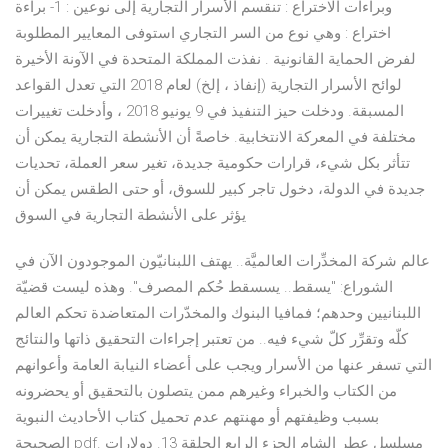
وبراءات الاختراع : تنقسم الأسرار التجارية إلى نوعين : 1- براءة
اختراع : وهي نوع من السر التجاري استوفى المعايير المطلوبة
لفرض الحماية القانونية . نفذت المملكة المتحدة في الآونة الأخيرة
لوائح الأسرار التجارية (إنفاذ ، إلخ) لعام 2018 التي تعدل القواعد
المسبقة. ودخلت حيز التنفيذ في 9 يونيو 2018 ، وأدخلت تغييرات
مختلفة في المعركة الانتخابية. خاصةً أن الأنشطة التجارية يمكن أن
تتأثر بكل شيء، قرارات حكومية جديدة، تغير سعر العملة، تحديات
جديدة في الدولة، دخول تاجر كبير للسوق، أو حتى الطقس يمكن أن
يؤثر على الأنشطة التجارية في السوق
عالم شركة المخدِّرات العالميَّة.. يهتف اللبنانيّون الموجودون الآن في
الشوراع: "يسقط.. يسسقط حُكم المصرف". وهذه ليست قضيّة
اللبنانيين وحدهم؛ فمافيا البنوك والمخدّرات المتعاضدة تحكم العالم
كلّه وتقرِّر كلّ شيء فيه.. من تعتبر إجراءات التحقيق ذاتها والنتائج
التي تسفر عنها من الأسرار ويجب على أعضاء النيابة العامة وأعوانهم
من الكتاب والخبراء وغيرهم ممن يتصلون بالتحقيق أو يحضرونه
بسبب وظيفتهم أو مهنتهم عدم تحميل كتاب الأحاديث النبوية
الصحيحة pdf. مسلسل عطر الشام الجزء الرابع الحلقة 13. دولارات