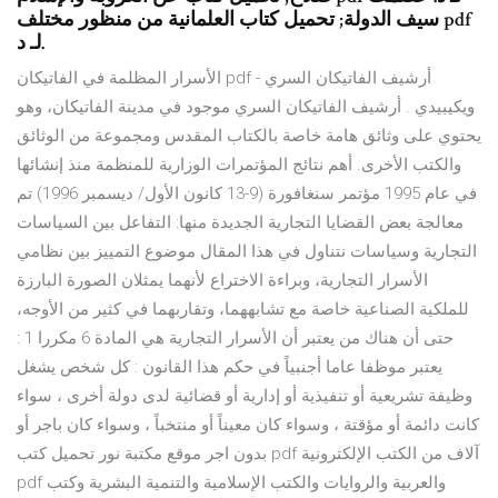
سيف الدولة; تحميل كتاب العلمانية من منظور مختلف pdf
لـ د.
الأسرار المظلمة في الفاتيكان pdf أرشيف الفاتيكان السري -
ويكيبيدي . أرشيف الفاتيكان السري موجود في مدينة الفاتيكان، وهو
يحتوي على وثائق هامة خاصة بالكتاب المقدس ومجموعة من الوثائق
والكتب الأخرى. أهم نتائج المؤتمرات الوزارية للمنظمة منذ إنشائها
في عام 1995 مؤتمر سنغافورة (9-13 كانون الأول/ ديسمبر 1996) تم
معالجة بعض القضايا التجارية الجديدة منها: التفاعل بين السياسات
التجارية وسياسات نتناول في هذا المقال موضوع التمييز بين نظامي
الأسرار التجارية، وبراءة الاختراع لأنهما يمثلان الصورة البارزة
للملكية الصناعية خاصة مع تشابههما، وتقاربهما في كثير من الأوجه،
حتى أن هناك من يعتبر أن الأسرار التجارية هي المادة 6 مكررا 1 :
يعتبر موظفا عاما أجنبياً في حكم هذا القانون : كل شخص يشغل
وظيفة تشريعية أو تنفيذية أو إدارية أو قضائية لدى دولة أخرى ، سواء
كانت دائمة أو مؤقتة ، وسواء كان معيناً أو منتخباً ، وسواء كان باجر أو
بدون اجر موقع مكتبة نور تحميل كتب pdf آلاف من الكتب الإلكترونية
pdf والعربية والروايات والكتب الإسلامية والتنمية البشرية وكتب