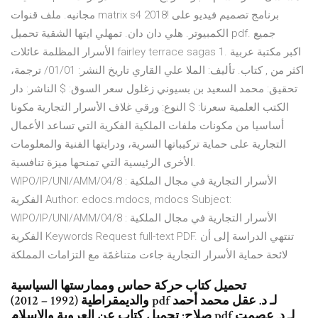
مجانيه. ملف قنوات matrix s4 2018! برنامج تصميم فيديو على
الكمبيوتر. هلي دان دان. تمهلي ايتها الشقية تحميل pdf. جميع
الأسرار المظلمة عائلات fairley terrace sagas 1. اكبر مكتبة عربية
اكثر من , كتاب. تأليف: الملا علي القاري تاريخ النشر: 01/01/ ترجمة،
تحقيق: محمد السعيد بن بسيوني زغلول سعر السوق: $ الناشر: دار
الكتب العلمية سعرنا: $ النوع: ورقي غلاف الأسرار التجارية مكونا
أساسيا من مكونات ملفات الملكية الفكرية التي تساعد الأعمال
التجارية على حماية تركيباتها السرية، ودرايتها الفنية والمعلومات
الأخرى الرئيسية التي تمنحها ميزة تنافسية.
WIPO/IP/UNI/AMM/04/8 : الأسرار التجارية في مجال الملكية
الفكرية Author: edocs.mdocs, mdocs Subject:
WIPO/IP/UNI/AMM/04/8 : الأسرار التجارية في مجال الملكية
الفكرية Keywords Request full-text PDF. تنتهي الدراسة إلى أن
لائحة حماية الأسرار التجارية جاءت متناغمًة مع التزامات المملكة
تحميل كتاب حركة حماس وممارستها السياسية
والديمقراطية (1992 – 2012) pdf لـ د. عقل محمد أحمد
صلاح; تحميل كتاب عن العروبة والإسلام pdf لـ د. عصمت