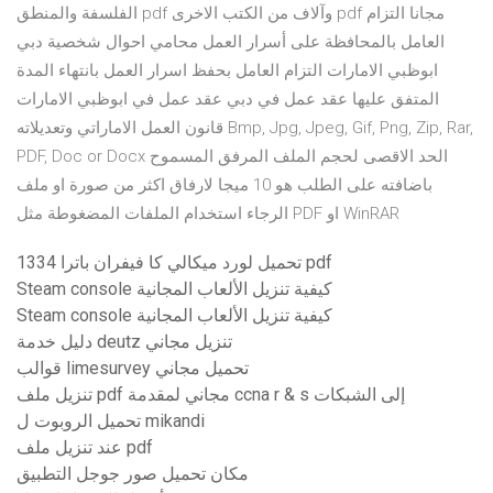
الفلسفة والمنطق pdf وآلاف من الكتب الاخرى pdf مجانا التزام
العامل بالمحافظة على أسرار العمل محامي احوال شخصية دبي
ابوظبي الامارات التزام العامل بحفظ اسرار العمل بانتهاء المدة
المتفق عليها عقد عمل في دبي عقد عمل في ابوظبي الامارات
قانون العمل الاماراتي وتعديلاته Bmp, Jpg, Jpeg, Gif, Png, Zip, Rar,
PDF, Doc or Docx الحد الاقصى لحجم الملف المرفق المسموح
باضافته على الطلب هو 10 ميجا لارفاق اكثر من صورة او ملف
الرجاء استخدام الملفات المضغوطة مثل PDF او WinRAR
تحميل لورد ميكالي كا فيفران باترا 1334 pdf
Steam console كيفية تنزيل الألعاب المجانية
Steam console كيفية تنزيل الألعاب المجانية
دليل خدمة deutz تنزيل مجاني
قوالب limesurvey تحميل مجاني
تنزيل ملف pdf مجاني لمقدمة ccna r & s إلى الشبكات
تحميل الروبوت ل mikandi
عند تنزيل ملف pdf
مكان تحميل صور جوجل التطبيق