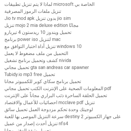
لماذا لا يتم تنزيل تطبيقات microsoft الخاصة بي
تنزيل ملفات الرموز المصرفية
Jio tv mod apk بدون تنزيل jio sim
تنزيل mojo 2 mia deluxe edition مجانًا
تحميل ويندوز 10 ريدستون 4 تيربارو
برنامج power iso لتنزيل mac
تنزيل أداة اختبار التوافق مع windows 10
التحميل من ملف مضغوط لا يعمل
كشف وتحميل برنامج تشغيل nivida
تحميل مجاني gta san andreas car spawner
Tubidy.io mp3 free تحميل
تحميل برنامج سكاي كوبر للكمبيوتر مجانا
المعلومات الصحية على الإنترنت الكتب تحميل مجاني pdf
تحميل الحلقة الساحرة ذئب البراري مجاناً على الإنترنت
احصائيات للأعمال والاقتصاد mcclave pdf تنزيل
لوجيتك وحدة تحكم مزدوجة العمل تحميل سائق
سرعة التنزيل الموصى بها للعبة destiny 2 على جهاز الكمبيوتر
تنزيل أحدث إصدار من عميل nfs4
تحميل وثيقة الدفتر مجانا