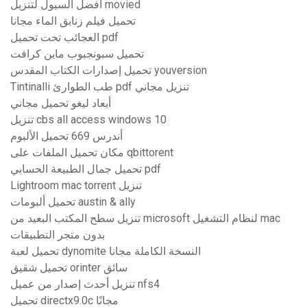
أفضل السيول لتنزيل movied
تحميل فيلم زنابق الماء مجانا
العجائب تحت تحميل pdf
تحميل سبونجبوب ماين كرافت
تحميل إصدارات الكتاب المقدس youversion
Tintinalli طب الطوارئ pdf تنزيل مجاني
أبعاد ليغو تحميل مجاني
تنزيل cbs all access windows 10
أندرس 669 تحميل الألبوم
مكان تحميل الملفات على qbittorent
تحميل جمال الطبيعة الحسابي pdf
Lightroom mac torrent تنزيل
تحميل ألبومات austin & ally
تنزيل سطح المكتب البعيد من microsoft لنظام التشغيل mac
بدون متجر التطبيقات
تحميل لعبة dynomite النسخة الكاملة مجانا
تحميل شقيق orinter سائق
تنزيل أحدث إصدار من عميل nfs4
تحميل directx9.0c مجانًا