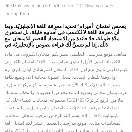
Rita Mulcahy edition 9th.pdf as free PDF Have you been
looking for a
يَفحص امتحان “أميرام” تحديدا معرفة اللغة الإنجليزيّة. وبما
أن معرفة اللغة لا تُكتَسب في أسابيع قليلة، بل تستغرق
مدّة طويلة، فلا فائدة من الاستعداد القصير للامتحان. مع
ذلك، إذا لم تتسنَّ لك قراءة نصوص بالإنجليزيّة في
متابعي موقع مدرستي التعليمي ننشر لكم امتحان الكترونى فى مادة
الكيمياء للصف الأول الثانوى نظام حديث 2020، امتحان الكترونى
كيمياء اولى ثانوى ترم اول 2020 ، امتحان استرشادى اولى ثانوى ترم
اول وفقا للنظام الحديث. سجل عضوية مجانية الآن وتمتع بكافة
مميزات الموقع! يمكنك الآن تسجيل عضوية بمركز مركز تحميل تو
عرب بشكل مجاني وسريع لتتمتع بخواص العضويات والتحكم بملفاتك
بدلاً من الرفع كزائر 12/21/2015 مجموعه امتحانات كيمياء علي كل
باب امتحان خاص حمل من المرفقات Spoiler: الملفات المرفقة
بسم الله الرحمن الرحيم امتحان امتحانات.pdf (158.3 كيلوبايت,
المشاهدات متابعي موقع مدرستي التعليمي ننشر لكم امتحان لغة
عربية تجريبى استرشادى للصف الثانى الثانوى ترم اول 2020 نظام