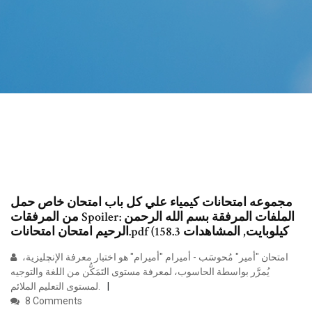
مجموعه امتحانات كيمياء علي كل باب امتحان خاص حمل
من المرفقات Spoiler: الملفات المرفقة بسم الله الرحمن
الرحيم امتحان امتحانات.pdf (158.3 كيلوبايت, المشاهدات
امتحان "أمير" مُحوسَب - أميرام "أميرام" هو اختبار معرفة الإنچليزية،
يُمرَّر بواسطة الحاسوب، لمعرفة مستوى التَمَكُّن من اللغة والتوجيه
لمستوى التعليم الملائم.
8 Comments