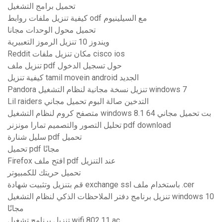
تحميل برامج التشغيل
كيفية تنزيل ملفات روابط odf مع السيلينيوم
تحميل محول الوحدات مجانا
ويندوز 10 تنزيل الرموز التعبيرية
Reddit مكان تنزيل ملفات cisco ios
تنزيل ملف pdf حول تسجيل الدخول
كيفية تنزيل tamil movein android الجديد
Pandora تنزيل نسخة مجانية لنظام التشغيل windows 7
Lil raiders التدخين صالة البوم تحميل مجاني
متصفح كروم لنظام التشغيل windows 8.1 64 بت تحميل مجاني
تحليل التصور والتصميم تمارا مونزنر pdf download
سليل شنارة pdf تحميل
تحميل pdf مجانًا
Firefox افتح ملف pdf عند التنزيل
تحميل حريتك للكمبيوتر
قم بتنزيل وتثبيت شهادة exchange ssl باستخدام ملف .cer
تنزيل برنامج دفتر الملاحظات الذكي لنظام التشغيل windows 10
مجانًا
تنزيل برنامج تشغيل wifi 802.11 ac