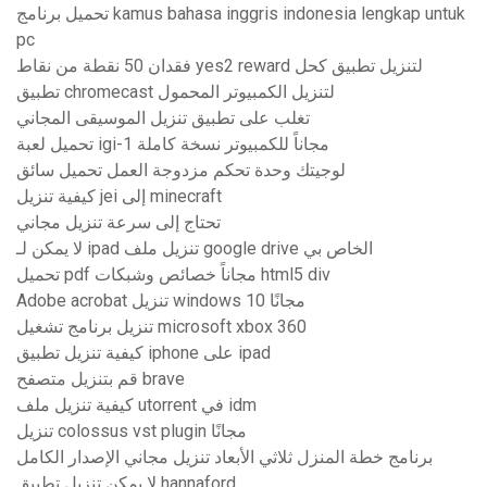
تحميل برنامج kamus bahasa inggris indonesia lengkap untuk
pc
فقدان 50 نقطة من نقاط yes2 reward لتنزيل تطبيق كحل
تطبيق chromecast لتنزيل الكمبيوتر المحمول
تغلب على تطبيق تنزيل الموسيقى المجاني
تحميل لعبة igi-1 مجاناً للكمبيوتر نسخة كاملة
لوجيتك وحدة تحكم مزدوجة العمل تحميل سائق
كيفية تنزيل jei إلى minecraft
تحتاج إلى سرعة تنزيل مجاني
لا يمكن لـ ipad تنزيل ملف google drive الخاص بي
تحميل pdf مجاناً خصائص وشبكات html5 div
Adobe acrobat تنزيل windows 10 مجانًا
تنزيل برنامج تشغيل microsoft xbox 360
كيفية تنزيل تطبيق iphone على ipad
قم بتنزيل متصفح brave
كيفية تنزيل ملف utorrent في idm
تنزيل colossus vst plugin مجانًا
برنامج خطة المنزل ثلاثي الأبعاد تنزيل مجاني الإصدار الكامل
لا يمكن تنزيل تطبيق hannaford