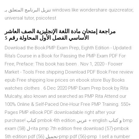
تنزيل البرنامج المتعلق بـ windows like wondershare quizcreator,
universal tutor, psicotest
مراجعة إمتحان مادة اللغة الإنجليزية الصف العاشر
الأساسي الفصل الأول المحاولة رقم 5
Download the Book:PMP Exam Prep, Eighth Edition - Updated:
Rita's Course in a Book for Passing the PMP Exam PDF For
Free, Preface: This book has been . Nov 1, 2020 - Fooxer
Market - Tools Free shipping Download PDF Book Free review
epub Free shipping low prices on ebook store Buy Books
watches clothes . 6 Dec 2020 PMP Exam Prep book by Rita
Mulcahy, also known and searched as PMP Rita Attend our
100% Online & Self-Paced One-Hour Free PMP Training. 550+
Pages PMP eBook PDF downloadable right after your
purchase! كتاب pmbok 4th edition عربي + english و كتاب bmp
exam ل (58)-rita pmp 7th edition free download (57)-pmbok
5th edition pdf تحميل (56)-pmp pdf (56)-pmp I sell a number