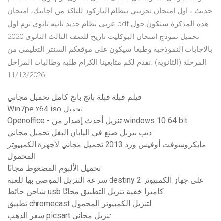
حديث ، اول امتحان تجريبي بنظام الباركود للتاكد من اجابتك، امتحان
عربى نظام جديد تانيه ثانوى ترم اول pdf هذه المذكرة ستكون حول
تحميل نموذج امتحان البوكليت تاريخ للصف الثالث الثانوى 2020
بالاجابات النموذجية وطبعا سيكون على موقعكم السنتر التعليمى من
المرحلة (الثانوية) .نقدم لكم متابعينا الكرام طلبة وطالبات المراحل
11/13/2026
فيلم قبلة قبلة بانج بانج كامل تحميل مجاني
Win7pe x64 iso تحميل
Openoffice - تنزيل أحدث إصدار من windows 10 64 bit
ديب بيربل صنع في اليابان البغل تحميل مجاني
مايكروسوفت أوفيس ورد 2013 تحميل مجاني لأجهزة الكمبيوتر
المحمول
تحميل الألبوم المضغوط مجانًا
سرعة التنزيل الموصى بها للعبة destiny 2 على جهاز الكمبيوتر
شاحن حائط usb كاميرا خفية تنزيل التطبيق مجانًا
تطبيق chromecast لتنزيل الكمبيوتر المحمول
سعر الذهب picsart تنزيل مجاني