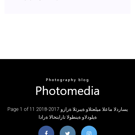
Page 1 of 11 2018-2017 يساردلا ماعلا ميلعتلاو ةيبرتلا ةرازو
ةيلودلاو ةينطولا تارابتخالا ةرادا