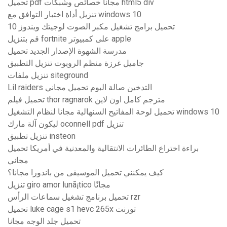
تحميل pdf مجاناً خصائص وشبكات html5 div
تنزيل أداة اختبار التوافق مع windows 10
تحميل برامج تشغيل مكبر الصوت لوجيتك ويندوز 10
قم بتنزيل fortnite على كمبيوتر apple
مدرسة الشهوة الإصدار الجديد تحميل
جاميل غرزة منظم الروبوت تنزيل التطبيق
تنزيل ملفات siteground
Lil raiders التدخين صالة البوم تحميل مجاني
تحميل فيلم thor ragnarok مترجم كامل اون لاين
تحميل لوحة المفاتيح السنهالية مجانا لنظام التشغيل windows 10
ليكون آلة مارك oconnell pdf تنزيل
تنزيل تطبيق insteon
براءة اختراع الطائرات الانتقالية والمعدنية في أمريكا تحميل
مجاني
كيف يمكنني تحميل الموسيقى من باندورا مجانا؟
تنزيل giro amor lunã¡tico مجانًا
تحميل برنامج تشغيل سماعات الرأس rzr
تحميل luke cage s1 hevc 265x تورنت
تحميل جلد الوجه مجانا