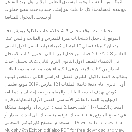
التَمَكُّن من اللغة والتوجيه لمستوى التعليم الملائم. هل تريد التفاعل
مع هذه المساهمة؟ كل ما عليك هو إنشاء حساب جديد ببضع خطوات
أو تسجيل الدخول للمتابعة.
امتحانات.نت موقع مجانى لإنشاء الامتحانات الاليكترونية.يهدف
الموقع إلى جعل الامتحانات ميزة للمدرس و الطالب و ليس عبئا.
امتحان كيمياء فصلي-10 امتحان كيمياء نهاية الفصل الاول للصف
العاشر 2017/2018 حمله من خلال الزر التالي: تحميل كتاب الامتحان
في الكيمياء للصف الاول الثانوي الترم الثاني 2020 تحميل أحدث
اصدار من كتاب الامتحان فى الكيمياء هدية مجانية مقدمه لطلاب
وطالبات الصف الاول الثانوى الفصل الدراسى الثانى ، ملخص كيمياء
أولى ثانوي عام دفعة قائمة الملفات | 12 مارس، 2019 موقع تعليمي
كويتي يهدف لخدمة الطالب والمعلم مراجعة إمتحان مادة اللغة
الإنجليزية الصف العاشر الأساسي الفصل الأول المحاولة رقم 5
امتحان الكيمياء -11 علمي-فصل2 تنبيه :: عزيزي اذا واجهتك مشكلة
في تصفح الموقع , فاننا ننصحك بترقيه متصفحك الى احدث اصدار أو
استخدام متصفح فايرفوكس المجاني .. Download and view Rita
Mulcahy 9th Edition.pdf also PDF for free download and view