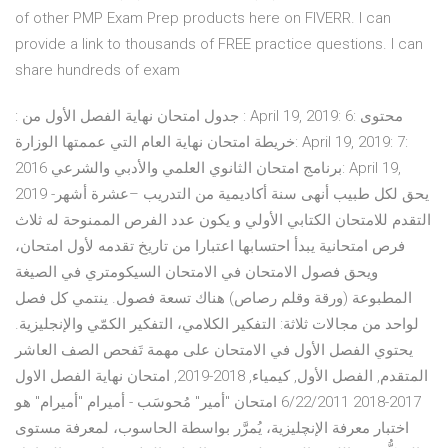
of other PMP Exam Prep products here on FIVERR. I can
provide a link to thousands of FREE practice questions. I can
share hundreds of exam
: جدول امتحان نهاية الفصل الأول من : April 19, 2019: 6: محتوى
خريطة امتحان نهاية العام التي عممتها الوزارة: April 19, 2019: 7:
برنامج امتحان الثانوي العلمي والأدبي والشرعي 2016: April 19,
2019 يحق لكل طبيب أنهى سنة أكاديمية من التدريب –عشرة أشهر-
التقدم للامتحان الكتابي الأولي و يكون عدد الفرص الممنوحة له ثلاث
فرص امتحانية يبدأ احتسابها اعتبارا من تاريخ تقدمه لأول امتحان،
ويحق فصول الامتحان في الامتحان السيكومتري في الصيغة
المطبوعة (ورقة وقلم رصاص) هناك تسعة فصول. ينتمي كل فصل
لواحد من مجالات ثلاثة: التفكير الكلامي، التفكير الكمّي والإنجليزية.
يحتوي الفصل الأول في الامتحان على مهمة تَفحص الصف العاشر
المتقدم, الفصل الأول, كيمياء, 2018-2019, امتحان نهاية الفصل الاول
2017-2018 6/22/2011 امتحان "أمير" مُحوسَب - أميرام "أميرام" هو
اختبار معرفة الإنچليزية، يُمرَّر بواسطة الحاسوب، لمعرفة مستوى