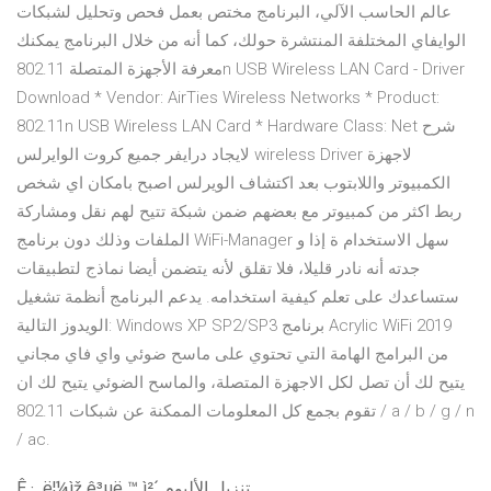
عالم الحاسب الآلي، البرنامج مختص بعمل فحص وتحليل لشبكات
الوايفاي المختلفة المنتشرة حولك، كما أنه من خلال البرنامج يمكنك
معرفة الأجهزة المتصلة 802.11n USB Wireless LAN Card - Driver
Download * Vendor: AirTies Wireless Networks * Product:
802.11n USB Wireless LAN Card * Hardware Class: Net شرح
لايجاد درايفر جميع كروت الوايرلس wireless Driver لاجهزة
الكمبيوتر واللابتوب بعد اكتشاف الويرلس اصبح بامكان اي شخص
ربط اكثر من كمبيوتر مع بعضهم ضمن شبكة تتيح لهم نقل ومشاركة
الملفات وذلك دون برنامج WiFi-Manager سهل الاستخدام ة إذا و
جدته أنه نادر قليلا، فلا تقلق لأنه يتضمن أيضا نماذج لتطبيقات
ستساعدك على تعلم كيفية استخدامه. يدعم البرنامج أنظمة تشغيل
الويدوز التالية: Windows XP SP2/SP3 برنامج Acrylic WiFi 2019
من البرامج الهامة التي تحتوي على ماسح ضوئي واي فاي مجاني
يتيح لك أن تصل لكل الاجهزة المتصلة، والماسح الضوئي يتيح لك ان
تقوم بجمع كل المعلومات الممكنة عن شبكات 802.11 / a / b / g / n
/ ac.
Ê · ¸ë¦¼ìž ê³µë ™ ì²´ تنزيل الألبوم