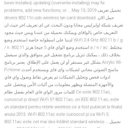
been installed, updating (overwrite-installing) may fix
problems, add new functions, or … May 13, 2019 تحميل تعريف
drivers 802.11n usb wireless lan card download. حمل الان
تعريف شبكة اوايرليس مجانا ودون البحث عن اى تعريف اخر حيث ان
التعريف خاص بالوافاى ويمكنك تحميلة من عندنا وبس حيث مجود
لدينا على اسطوانه خاصة استخدم وضع Wi-Fi 2.4 GHz 802.11 b / g
/ n. استخدم وضع الواي فاي 5 جيجا هرتز 802.11 a / n / ac مختلط.
بخلاف ذلك ، يمكنك تنزيل برنامج تشغيل غير متوافق والذي سيعمل
بشكل غير مستقر أو لن يعمل على الإطلاق. يعتبر برنامج Acrylic Wi-
Fi Home ماسح الضوئي مجاني لشبكات واى فاى ويستخدم أحدث
ادوات فحص وتحليل الشبكات ثم يعرض نقاط وصول واي فاي
والأجهزة المتصلة ويظهر معلومات من آليات الأمن ويحصل على
كلمات مرور الواي فاي العام بفضل نظام Ce este 802.11ac,
cunoscut și drept Wi-Fi 5? 802.11ac, ori IEEE 802.11-ac, este
un standard pentru rețele wireless ce a fost publicat la finalul
anului 2013. Wi-Fi 802.11ac este cunoscut și ca Wi-Fi 5.
802.11ac este cel mai des întâlnit standard wireless … تحميل