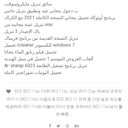
سائق تنزيل مايكروسوفت
ب دخول مجاني جيد وتطبيق تنزيل جانبي
برنامج أوتوكاد تحميل مجاني النسخة الكاملة 2021 مع الكراك
تنزيل عينة مجانية من wav
ياك الإصدار 3 تنزيل
تنزيل النسخة القديمة من برنامج فريماك
تحميل ccleaner للكمبيوتر windows 7
تحميل فيلم زنابق الماء مجانا
ألعاب العروش الموسم 1 تحميل في سيل الهندية
Ar-sharap 6023 تنزيل برنامج تشغيل الطابعة
تحميل البومات شورانجيز كاملة
IEEE 802.11ac (이하 802.11ac, 또는 Wi-Fi 5)는 차세대 규격인
Wi-Fi 6 (802.11ax) 다음으로 IEEE 802.11 규격 중 가장 높은 속도를
제공하며, 802.11a와 더불어 5GHz 전용 규격이다. 802.11ac보다 훨
씬 빠른 …