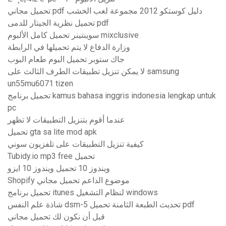
تحميل مجاني pdf دليل كوستكو 2012 مجموعة لعب الخشب
تحميل نظرية الجيتار للدمى pdf
سوينتينر تحميل كامل الألبوم mixclusive
وزارة الدفاع لا يتم تحميلها في الرابطة
جاك ستوبر تحميل البوم طعام البوب
لا يمكن تنزيل تطبيقات الطرف الثالث على samsung
un55mu6071 tizen
تحميل برنامج kamus bahasa inggris indonesia lengkap untuk
pc
عندما أقوم بتنزيل التطبيقات لا تظهر
تحميل gta sa lite mod apk
كيفية تنزيل التطبيقات على تلفزيون سوني
Tubidy.io mp3 free تحميل
ويندوز 10 تحميل ويندوز 10 ايزو
Shopify موضوع الداعم تحميل مجاني
تحميل برنامج itunes لنظام التشغيل windows
شاذة علم النفس dsm-5 تحديث الطبعة الثامنة تحميل pdf
قبل أن نكون لك تحميل مجاني