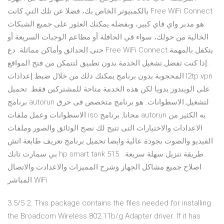
بالكمبيوتر الخاص بك، فضلا عن تلك التي كانت Free WiFi Connect
هو مدبر واي فاي كبير، وبفضله يمكنك العثور على جميع الشبكات
الخالية من حولك، سواء قي الحافلة أو مطاعم الوجبات السريعة أو
حتى الحدائق وأماكن مماثلة. دع Free WiFi Connect يتكفل بالمهمة
. إذا كنت تفضل تشغيل الخدمة بدون تطبيق لتتمكن من فتح المواقع
المحجوبة بدون برنامج يمكنك ذلك من خلال ضبط إعدادات l2tp vpn
على الويندوز يدويا لكن هذه الخدمة متاحة للمشتركين فقط. تحميل
برنامج autorun لتشغيل الاسطوانات. هو برنامج متخصص فى حرق
الاسطوانات وعمل ملفات iso مجانا, برنامج autorun به الكثير من
الاعدادات والاختيارات التى تتيح لك نصح الوثائق والصور وملفات
الفيديو والصوت بجودة عالية وايضا تحميل برنامج تعريف طابعة اتش
بي سمارت تانك hp smart tank 515. طريقة تنزيل سهلة سريعة.
اصلاح جميع مشاكل الجهاز وشرح المميزات والاعدادت والاتصال
المباشر WiFi
3.5/5 2. This package contains the files needed for installing
the Broadcom Wireless 802.11b/g Adapter driver. If it has