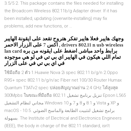
3.5/5 2. This package contains the files needed for installing
the Broadcom Wireless 802.11b/g Adapter driver. If it has
been installed, updating (overwrite-installing) may fix
problems, add new functions, or …
وجهك هايبر فعلا هايبر تفكر هتروح تقعد على ايقونة الهايبر
اكس 7 على الزرار الاحمر , drivers 802.11 n usb wireless
lan card برابط واحد مباشر, اضغط على ايقونه من بره
تمام اللي هيكون في الهايبر اي بي تي في لو هي موجوده
في اي بي تي في على الزرار
ใช้มือถือ 2 ตัว 1.Huawie Nova 2i spec 802.11 b/g/n 2.Oppo
R9S+ spec 802.11 b/g/n/ac Fiber net 100/30 Router Humax
Quantum T3ATv2 spec ปล่อยสัญญาณย่าน 2.4 GHz ได้สูงสุด
300Mpbs ในขณะที่มือถือ 802.11 تنزيل برنامج تشغيل Epson L565
مجاني لنظام التشغيل Windows 10 و 8.1 و 8 و 7 و Vista و XP و
macOS - 10.5. برامج تشغيل لتثبيت الطابعة والماسح الضوئي
بسهولة. The Institute of Electrical and Electronics Engineers
(IEEE), the body in charge of the 802.11 standard, isn't