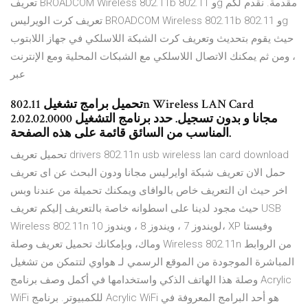
تعريف BROADCOM Wireless 802.11b و 802.11g مقدمة. نقدم لكم
تعريف كرت الويرليس BROADCOM Wireless 802.11b و 802.11g
حيث يقوم بتحديث وتعريف كرت الشبكة اللاسلكي في جهاز اللابتوب
، ومن ثم يمكنك الاتصال اللاسلكي مع الشبكات المحلية ومع الإنترنت
عبر
تحميل برامج تشغيل 802.11n Wireless LAN Card
2.02.02.0000 مجانا و بدون تسجيل. حدد برنامج التشغيل
المناسب من السائق قائمة على هذه الصفحة.
تحميل تعريف drivers 802.11n usb wireless lan card download
حمل الان تعريف شبكة اوايرليس مجانا ودون البحث عن اى تعريف
اخر حيث ان التعريف خاص بالوافاى ويمكنك تحميلة من عندنا وبس
حيث مجود لدينا على اسطوانه خاصة بالتعريف إليكم تعريف USB
Wireless 802.11n لويندوز 7 ، ويندوز 8 ، ويندوز 10، XP وفيستا
وماك، وبإمكانك تحميل تعريف وصلة Wireless 802.11n من الروابط
المباشرة الموجودة من الموقع الرسمي لـ هواوي لتتمكن من تشغيل
وصلة هذا الهاتف الذكي واستخدامها في أكمل وصف برنامج Acrylic
WiFi للكمبيوتر. برنامج Acrylic WiFi هو أحد البرامج المعروفة في